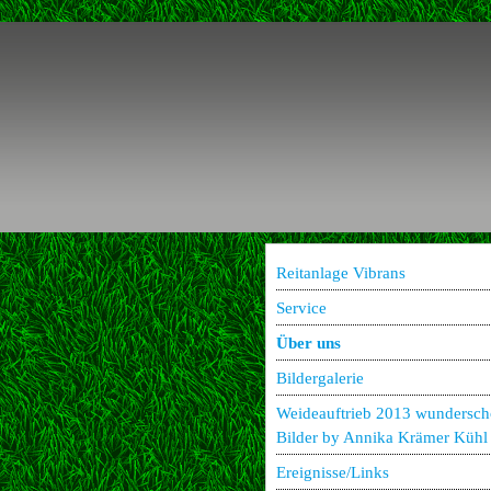
Reitanlage Vibrans
Service
Über uns
Bildergalerie
Weideauftrieb 2013 wundersc
Bilder by Annika Krämer Kühl
Ereignisse/Links