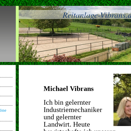
Reitanlage-Vibrans.
Michael Vibrans
Ich bin gelernter
Industriemechaniker
höne
und gelernter
Landwirt. Heute